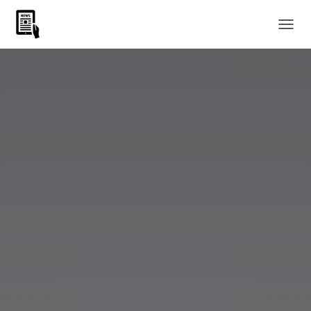
C
A
M
B
I
A
R
M
O
D
O
D
E
N
A
V
E
G
A
C
I