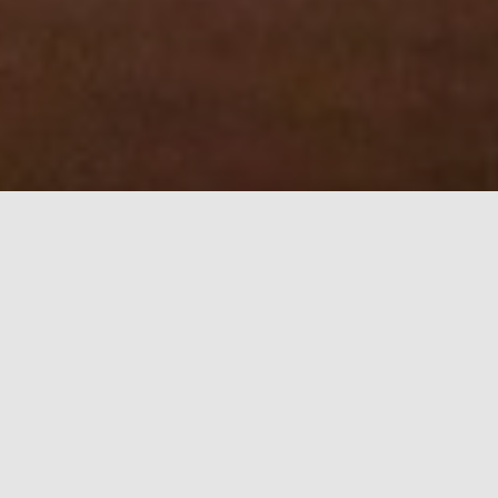
Los valores por los que
apostamos
Transparencia