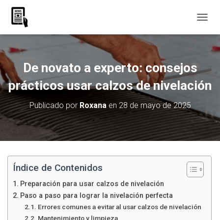
C
A
M
B
I
De novato a experto: consejos
A
R
prácticos usar calzos de nivelación
M
O
Publicado por
Roxana
en
28 de mayo de 2025
D
O
D
E
N
A
V
Índice de Contenidos
E
Preparación para usar calzos de nivelación
G
A
Paso a paso para lograr la nivelación perfecta
C
Errores comunes a evitar al usar calzos de nivelación
I
Mantenimiento y limpieza