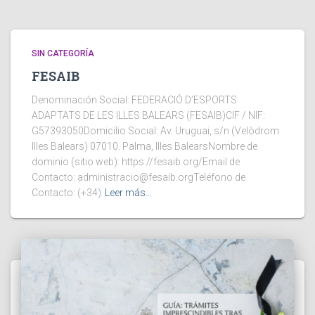
SIN CATEGORÍA
FESAIB
Denominación Social: FEDERACIÓ D’ESPORTS
ADAPTATS DE LES ILLES BALEARS (FESAIB)CIF / NIF:
G57393050Domicilio Social: Av. Uruguai, s/n (Velòdrom
Illes Balears) 07010. Palma, Illes BalearsNombre de
dominio (sitio web): https://fesaib.org/Email de
Contacto: administracio@fesaib.orgTeléfono de
Contacto: (+34)
Leer más…