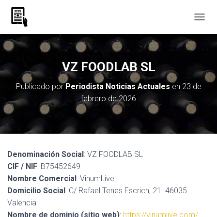
C
A
M
B
I
VZ FOODLAB SL
A
R
Publicado por
Periodista Noticias Actuales
en
23 de
M
febrero de 2026
O
D
O
D
E
N
Denominación Social
: VZ FOODLAB SL
A
V
CIF / NIF
: B75452649
E
Nombre Comercial
: VinumLive
G
Domicilio Social
: C/ Rafael Tenes Escrich, 21. 46035.
A
C
Valencia
I
Nombre de dominio (sitio web)
:
https://vinumlive.com/