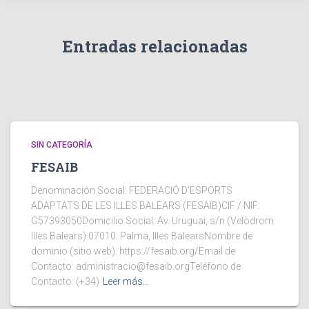
Entradas relacionadas
SIN CATEGORÍA
FESAIB
Denominación Social: FEDERACIÓ D’ESPORTS
ADAPTATS DE LES ILLES BALEARS (FESAIB)CIF / NIF:
G57393050Domicilio Social: Av. Uruguai, s/n (Velòdrom
Illes Balears) 07010. Palma, Illes BalearsNombre de
dominio (sitio web): https://fesaib.org/Email de
Contacto: administracio@fesaib.orgTeléfono de
Contacto: (+34)
Leer más…