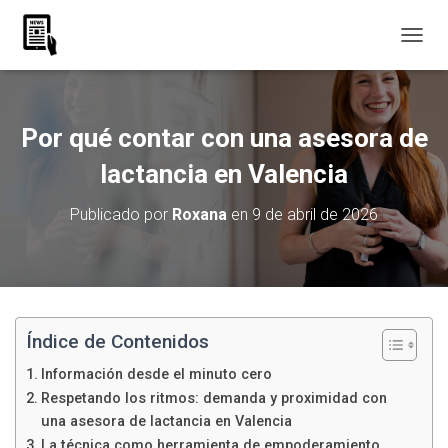
C
A
M
B
I
Por qué contar con una asesora de
A
R
lactancia en Valencia
M
O
Publicado por
Roxana
en
9 de abril de 2026
D
O
D
E
N
A
V
Índice de Contenidos
E
Información desde el minuto cero
G
A
Respetando los ritmos: demanda y proximidad con
C
una asesora de lactancia en Valencia
I
La técnica como herramienta de empoderamiento