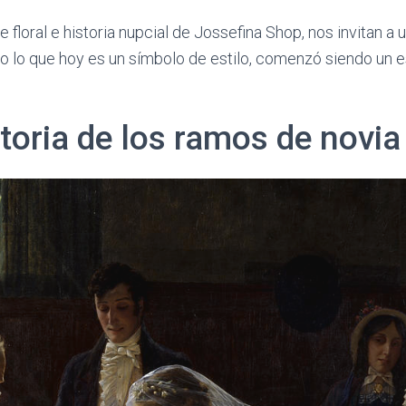
 floral e historia nupcial de Jossefina Shop, nos invitan a 
o lo que hoy es un símbolo de estilo, comenzó siendo un e
toria de los ramos de novia