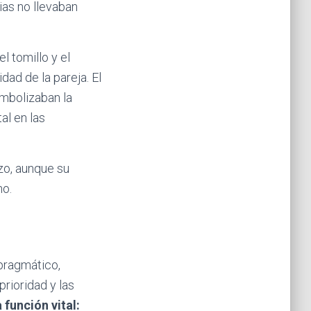
ias no llevaban
l tomillo y el
dad de la pareja. El
imbolizaban la
al en las
zo, aunque su
no.
 pragmático,
rioridad y las
 función vital: