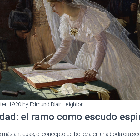
er, 1920 by Edmund Blair Leighton
dad: el ramo como escudo espir
es más antiguas, el concepto de belleza en una boda era sec