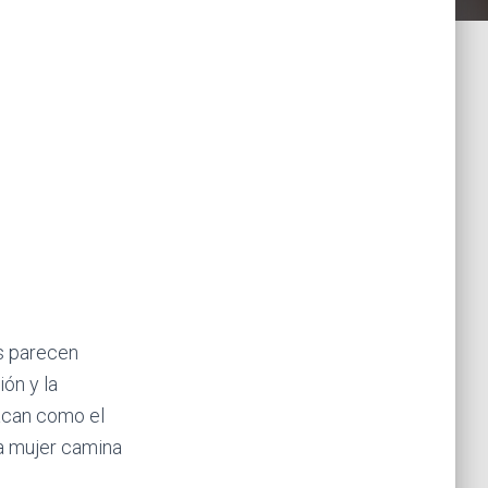
os parecen
ón y la
can como el
a mujer camina