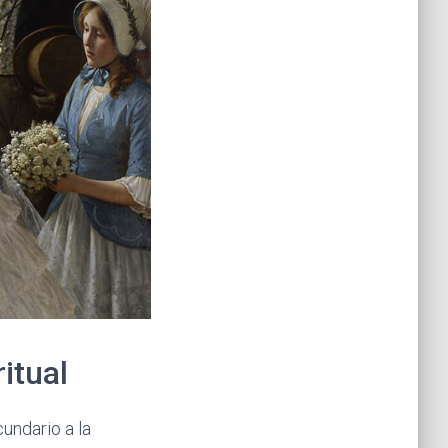
itual
undario a la