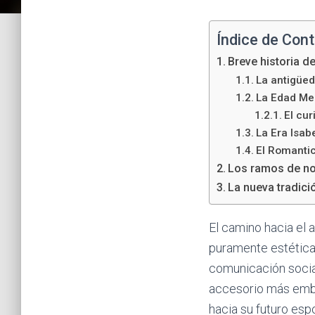
Índice de Con
Breve historia d
La antigüed
La Edad Med
El cu
La Era Isabe
El Romantic
Los ramos de nov
La nueva tradici
El camino hacia el 
puramente estéticas
comunicación socia
accesorio más embl
hacia su futuro es