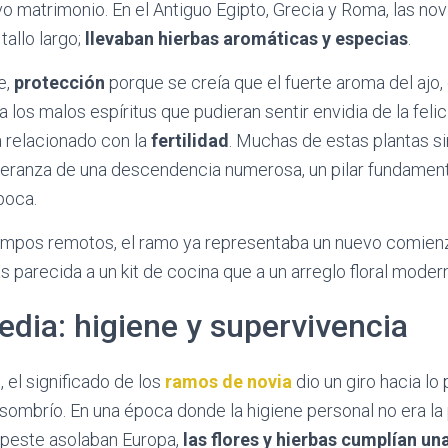
o matrimonio. En el Antiguo Egipto, Grecia y Roma, las nov
tallo largo;
llevaban hierbas aromáticas y especias
.
e,
protección
porque se creía que el fuerte aroma del ajo, e
los malos espíritus que pudieran sentir envidia de la felici
 relacionado con la
fertilidad
. Muchas de estas plantas s
peranza de una descendencia numerosa, un pilar fundament
poca.
iempos remotos, el ramo ya representaba un nuevo comien
s parecida a un kit de cocina que a un arreglo floral moder
dia: higiene y supervivencia
 el significado de los
ramos de novia
dio un giro hacia lo
sombrío. En una época donde la higiene personal no era la p
peste asolaban Europa,
las flores y hierbas cumplían una