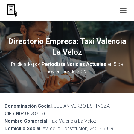
C
A
M
B
I
Directorio Empresa: Taxi Valencia
A
R
La Veloz
M
O
Publicado por
Periodista Noticias Actuales
en
5 de
D
noviembre de 2025
O
D
E
N
A
V
Denominación Social
: JULIAN VERBO ESPINOZA
E
G
CIF / NIF
: 04287176E
A
Nombre Comercial
: Taxi Valencia La Veloz
C
Domicilio Social
: Av. de la Constitución, 245. 46019.
I