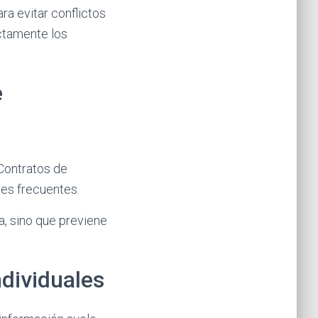
ra evitar conflictos
ctamente los
e
 Contratos de
nes frecuentes.
a, sino que previene
ndividuales