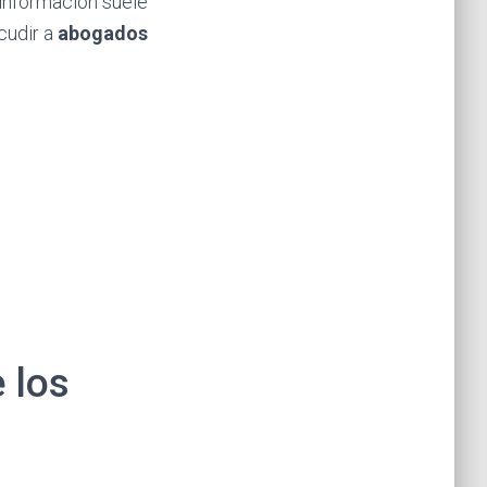
 información suele
cudir a
abogados
 los