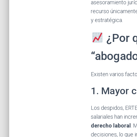
asesoramiento juríd
recurso únicamente
y estratégica.
¿Por 
“abogado
Existen varios fact
1. Mayor c
Los despidos, ERTE
salariales han incr
derecho laboral
. 
decisiones, lo que i