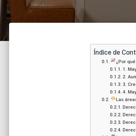
Índice de Con
¿Por qué
1. May
2. Au
3. Cre
4. Ma
Las área
Derec
Derech
Derec
Derec