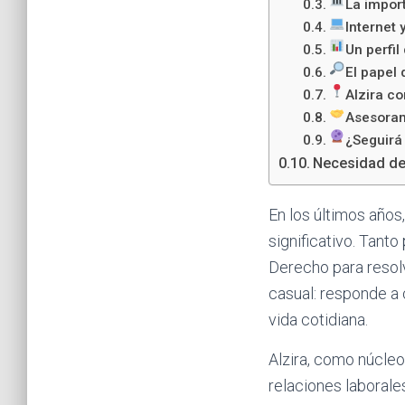
La impor
Internet 
Un perfil
El papel 
Alzira c
Asesoram
¿Seguirá
Necesidad de
En los últimos años
significativo. Tant
Derecho para resolv
casual: responde a
vida cotidiana.
Alzira, como núcleo
relaciones laborale