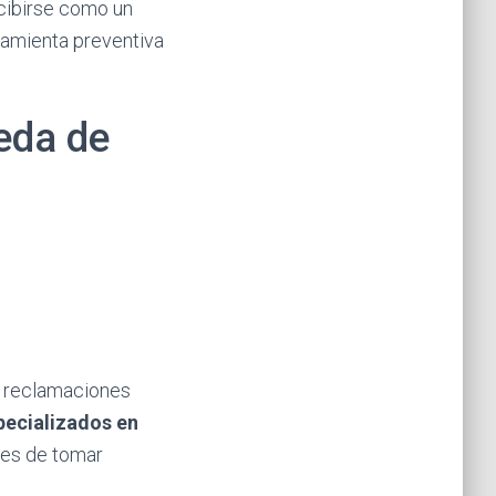
rcibirse como un
ramienta preventiva
eda de
y reclamaciones
pecializados en
tes de tomar