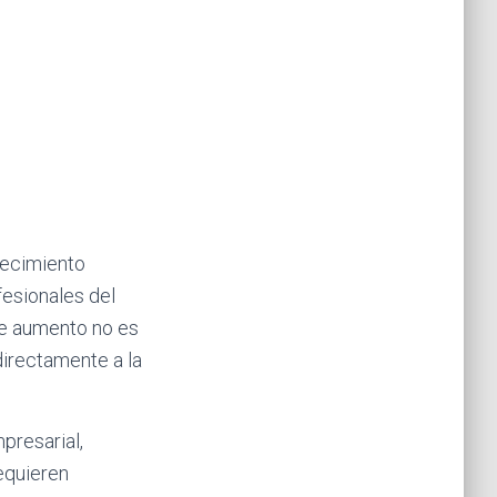
recimiento
fesionales del
ste aumento no es
irectamente a la
presarial,
requieren