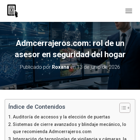
C
A
M
B
I
Admcerrajeros.com: rol de un
A
R
asesor en seguridad del hogar
M
O
Publicado por
Roxana
en
13 de junio de 2026
D
O
D
E
N
A
V
Índice de Contenidos
E
Auditoría de accesos y la elección de puertas
G
A
Sistemas de cierre avanzados y blindaje mecánico, lo
C
que recomienda Admcerrajeros.com
I
Integración de tecnologías de vigilancia y cámaras, la