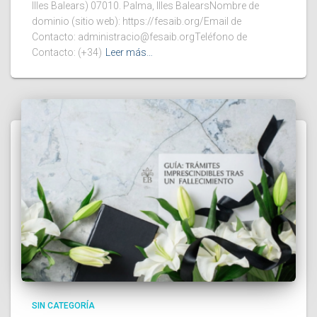
Illes Balears) 07010. Palma, Illes BalearsNombre de
dominio (sitio web): https://fesaib.org/Email de
Contacto: administracio@fesaib.orgTeléfono de
Contacto: (+34)
Leer más…
SIN CATEGORÍA